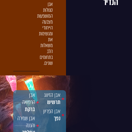
הנדיר
אבן
סגולות
המושפעות
מצבעה
הייחודי
ומגשימות
את
משאלות
הלב
בתחומים
שונים.
אבן הזיווג
אבן
תרשיש
הרפואה
ברקת
אבן הפריון
נפך
אבן שמירה
והגנה