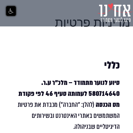
מדיניות פרטיות
כללי
סיוע לנוער מתמודד – מלכ"ר ע.ר.
580714640 לעמותה סעיף 46 לפי פקודת
מס הכנסה
(להלן: "החברה") מכבדת את פרטיות
המשתמשים באתרי האינטרנט ובשירותים
הדיגיטליים שבניהולה.